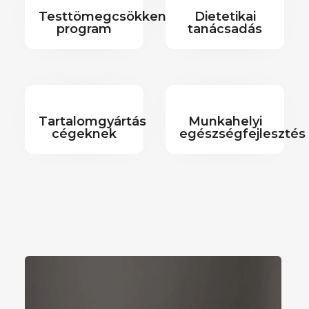
Testtömegcsökkentő
Dietetikai
program
tanácsadás
Tartalomgyártás
Munkahelyi
cégeknek
egészségfejlesztés