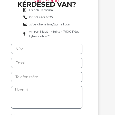
KAPCSOLAT
KÉRDÉSED VAN?
Csipak Hermina
06 30 240 6635
csipak.hermina@gmail.com
Aniron Magánklinika - 7600 Pécs,
Újfasor utca 31.