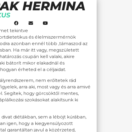
PAK HERMINA
KUS
met tekintve
portdietetikus és élelmiszermérnök
odra azonban ennél több ,támaszod az
sban. Ha már itt vagy, megszületett
atározás csupán kell valaki, akire
aki bátorít mikor elakadnál és
ogyan érheted el a céljaidat.
ályrendszerem, nem erőltetek rád
figyelek, arra aki, most vagy és arra amivé
él. Segítek, hogy görcsöktől mentes,
plálkozási szokásokat alakítsunk ki
divat diétákban, sem a léböjt kúrában,
n igen, hogy a kiegyensúlyozott
ltal garantáltan javul a közérzeted,