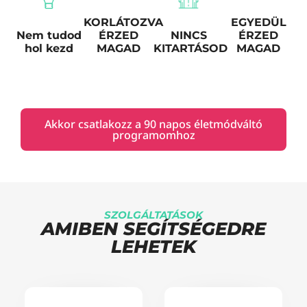
KORLÁTOZVA
EGYEDÜL
Nem tudod
ÉRZED
NINCS
ÉRZED
hol kezd
MAGAD
KITARTÁSOD
MAGAD
Akkor csatlakozz a 90 napos életmódváltó
programomhoz
SZOLGÁLTATÁSOK
AMIBEN SEGÍTSÉGEDRE
LEHETEK